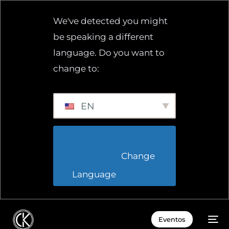
We've detected you might
be speaking a different
language. Do you want to
change to:
EN
                        Change 
Language                    
EN
Eventos