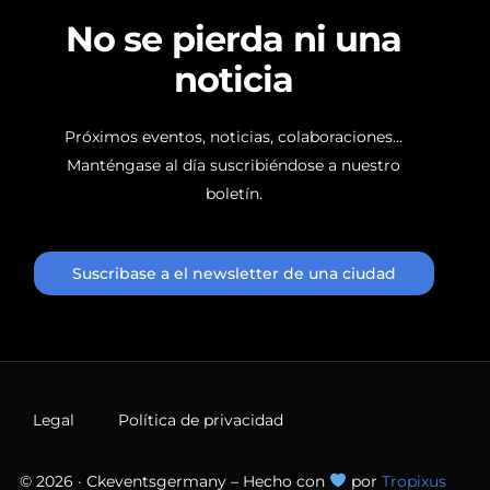
N
o
s
e
p
i
e
r
d
a
n
i
u
n
a
n
o
t
i
c
i
a
Próximos
eventos,
noticias,
colaboraciones…
Manténgase
al
día
suscribiéndose
a
nuestro
boletín.
Suscribase a el newsletter de una ciudad
Legal
Política de privacidad
© 2026 · Ckeventsgermany – Hecho con
por
Tropixus